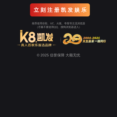
立 刻 注 册 凯 发 娱 乐
推荐使用谷歌、UC、火狐、夸客等主流浏览器
（尽量不要使用QQ、搜狗浏览器进入）
© 2025 信誉保障 大额无忧