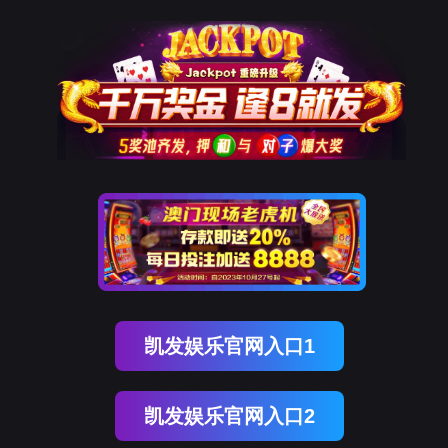
站-真人游戏第一品牌
会J9
产品中心
PLC控制柜
风机变频成套控制柜
恒压供水变频控制柜
X
解决方案
汽车生产线自动化控制系统
电气成套
电厂自动化控制系统
废气
心
解决方案
服务与支持
九游会J9·(china)官方网