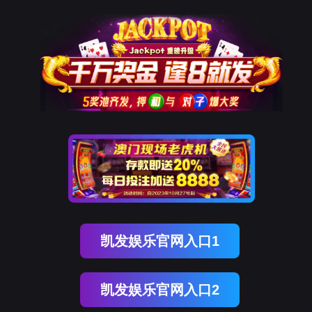
凯发娱乐官网入口1
凯发娱乐官网入口2