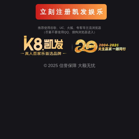
立 刻 注 册 凯 发 娱 乐
推荐使用谷歌、UC、火狐、夸客等主流浏览器
（尽量不要使用QQ、搜狗浏览器进入）
© 2025 信誉保障 大额无忧