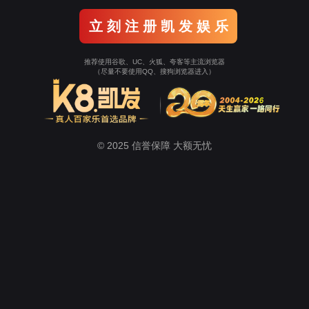
立 刻 注 册 凯 发 娱 乐
推荐使用谷歌、UC、火狐、夸客等主流浏览器
（尽量不要使用QQ、搜狗浏览器进入）
© 2025 信誉保障 大额无忧