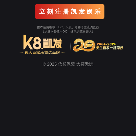
立 刻 注 册 凯 发 娱 乐
推荐使用谷歌、UC、火狐、夸客等主流浏览器
（尽量不要使用QQ、搜狗浏览器进入）
© 2025 信誉保障 大额无忧